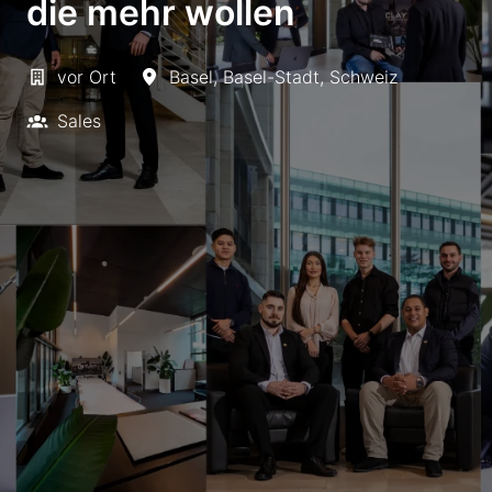
die mehr wollen
vor Ort
Basel
,
Basel-Stadt
,
Schweiz
Sales