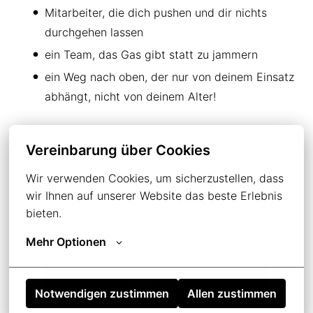
Mitarbeiter, die dich pushen und dir nichts
durchgehen lassen
ein Team, das Gas gibt statt zu jammern
ein Weg nach oben, der nur von deinem Einsatz
abhängt, nicht von deinem Alter!
In einem Jahr bist du entweder genau dort, wo du
Vereinbarung über Cookies
heute stehst, oder kaum wiederzuerkennen.
Wir verwenden Cookies, um sicherzustellen, dass 
Du entscheidest.
wir Ihnen auf unserer Website das beste Erlebnis 
Bereit?
Schick uns deinen Lebenslauf.
bieten.
Mehr Optionen
Bewerben
Notwendigen zustimmen
Allen zustimmen